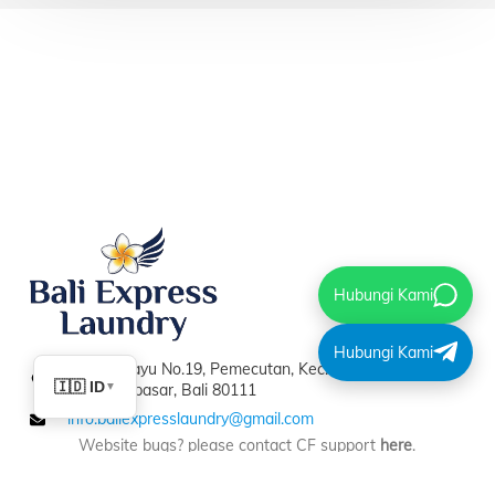
Hubungi Kami
Hubungi Kami
Gg. Bumiayu No.19, Pemecutan, Kec. Denpasar Bar.,
🇮🇩 ID
Kota Denpasar, Bali 80111
▼
info.baliexpresslaundry@gmail.com
Website bugs? please contact CF support
here
.
© 2026 Bali Express Laundry.