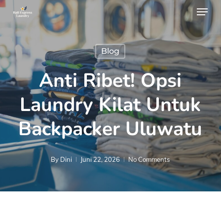
Menu
Skip
to
main
Blog
content
Anti Ribet! Opsi
Laundry Kilat Untuk
Backpacker Uluwatu
By
Dini
Juni 22, 2026
No Comments