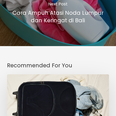
Next Post
Cara Ampuh Atasi Noda Lumpur
dan Keringat di Bali
Recommended For You
Kesalahan
Fatal
Merawat
Baju
Saat