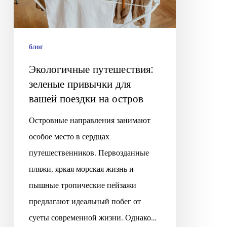
вашей
поездки
на
блог
остров
Экологичные путешествия:
зеленые привычки для
вашей поездки на остров
Островные направления занимают
особое место в сердцах
путешественников. Первозданные
пляжи, яркая морская жизнь и
пышные тропические пейзажи
предлагают идеальный побег от
суеты современной жизни. Однако…