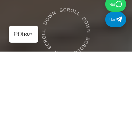
Чат
Чат
🇷🇺 RU
▼
Бали Экспресс
Прачечная Чангу
Жизнь в Кангу кипит, и ваша прачечная должна
идти в ногу со временем. Мы предлагаем
бесплатный забор и доставку по всему Кангу.