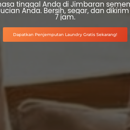
m
a
s
a
t
i
n
g
g
a
l
A
n
d
a
d
i
J
i
m
b
a
r
a
n
s
e
m
e
c
u
c
i
a
n
A
n
d
a
.
B
e
r
s
i
h
,
s
e
g
a
r
,
d
a
n
d
i
k
i
r
i
m
7
j
a
m
.
Dapatkan Penjemputan Laundry Gratis Sekarang!