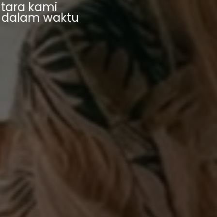
n
t
a
r
a
k
a
m
i
d
a
l
a
m
w
a
k
t
u