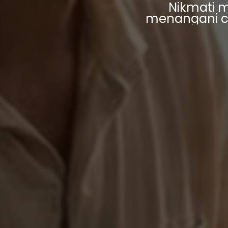
N
i
k
m
a
t
i
m
e
n
a
n
g
a
n
i